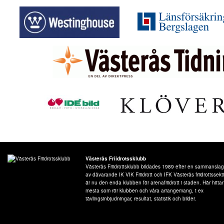
Västerås Friidrotssklubb
Västerås Friidrottsklubb bildades 1989 efter en sammansla
av dåvarande IK VIK Friidrott och IFK Västerås friidrottssek
är nu den enda klubben för arenafriidrott i staden. Här hitta
mesta som rör klubben och våra arrangemang, t ex
tävlingsinbjudningar, resultat, statistik och bilder.