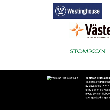
Västerås Friidrotss
Västerås Friidrottsk
av dåvarande IK VIK Fr
är nu den enda klubben
mesta som rör klubbe
tävlingsinbjudningar, r