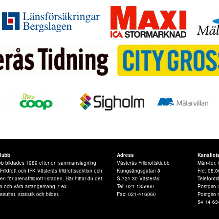
klubb
Adress
Kansliet
lubb bildades 1989 efter en sammanslagning
Västerås Friidrottsklubb
Mån-Tor: 
iidrott och IFK Västerås friidrottssektion och
Kungsängsgatan 8
Fre: 08:0
 för arenafriidrott i staden. Här hittar du det
S-721 30 Västerås
Telefonti
n och våra arrangemang, t ex
Tel: 021-135960
Postgiro 
esultat, statistik och bilder.
Fax: 021-416060
Postgiro
54 14 63