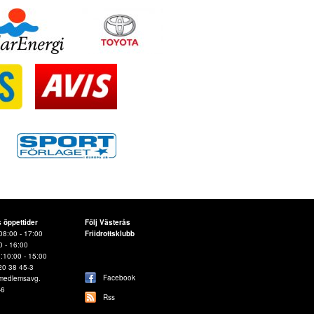
s öppettider
Följ Västerås
08:00 - 17:00
Friidrottsklubb
0 - 16:00
d:10:00 - 15:00
20 38 45-3
Facebook
 medlemsavg.
-6
Rss