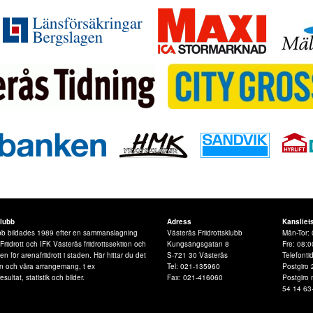
klubb
Adress
Kansliet
lubb bildades 1989 efter en sammanslagning
Västerås Friidrottsklubb
Mån-Tor: 
iidrott och IFK Västerås friidrottssektion och
Kungsängsgatan 8
Fre: 08:0
 för arenafriidrott i staden. Här hittar du det
S-721 30 Västerås
Telefonti
n och våra arrangemang, t ex
Tel: 021-135960
Postgiro 
esultat, statistik och bilder.
Fax: 021-416060
Postgiro
54 14 63