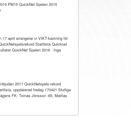
m 2015 PM15 QuickNet Spelen 2015
r
17 april arrangerar vi VIKT-kastning för
uickNetspelsrekord Startlista Quicknet
resultatet QuickNet Spelen 2016 Inga
 Inbjudan 2017 QuickNetspels-rekord
lista, uppdaterad fredag 170421 Slutliga
vägens FK: Tomas Jönsson -65, Mattias