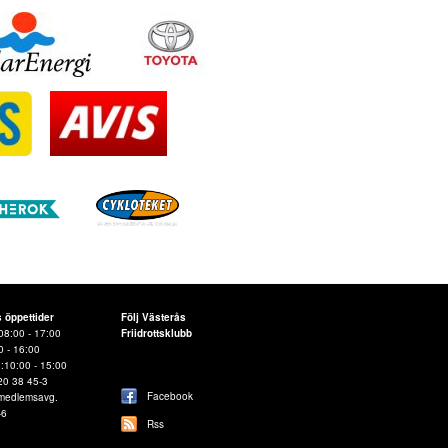
s öppettider
Följ Västerås
08:00 - 17:00
Friidrottsklubb
0 - 16:00
d:10:00 - 15:00
20 38 45-3
Facebook
 medlemsavg.
-6
Rss