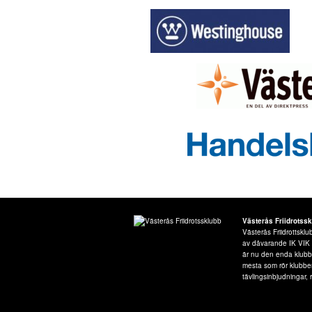
Västerås Friidrotss
Västerås Friidrottsk
av dåvarande IK VIK Fr
är nu den enda klubben
mesta som rör klubbe
tävlingsinbjudningar, r