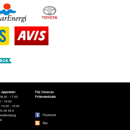
s öppettider
Följ Västerås
08:00 - 17:00
Friidrottsklubb
0 - 16:00
d:10:00 - 15:00
20 38 45-3
Facebook
 medlemsavg.
-6
Rss