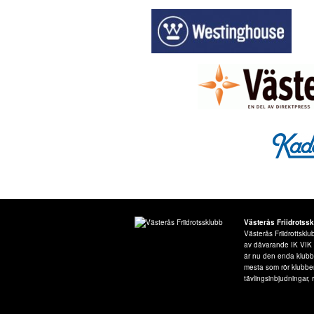
Västerås Friidrotss
Västerås Friidrottsk
av dåvarande IK VIK Fr
är nu den enda klubben
mesta som rör klubbe
tävlingsinbjudningar, r