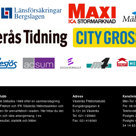
klubb
Adress
Kansliet
lubb bildades 1989 efter en sammanslagning
Västerås Friidrottsklubb
Mån-Tor: 
iidrott och IFK Västerås friidrottssektion och
Kungsängsgatan 8
Fre: 08:0
 för arenafriidrott i staden. Här hittar du det
S-721 30 Västerås
Telefonti
n och våra arrangemang, t ex
Tel: 021-135960
Postgiro 
esultat, statistik och bilder.
Fax: 021-416060
Postgiro
54 14 63