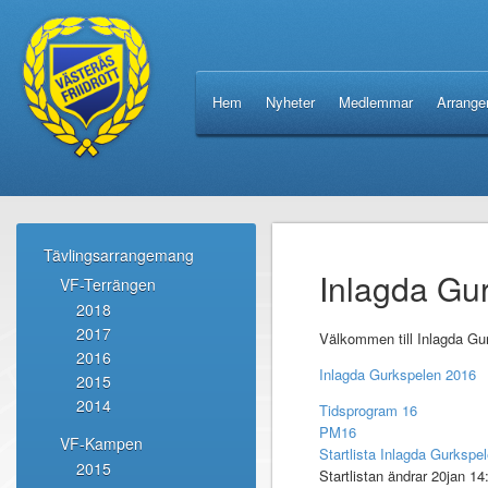
Hem
Nyheter
Medlemmar
Arrang
Tävlingsarrangemang
Inlagda Gu
VF-Terrängen
2018
2017
Välkommen till Inlagda Gu
2016
Inlagda Gurkspelen 2016
2015
2014
Tidsprogram 16
PM16
VF-Kampen
Startlista Inlagda Gurkspe
2015
Startlistan ändrar 20jan 14