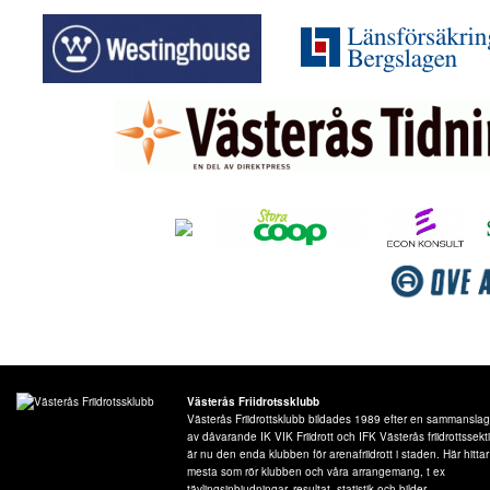
Västerås Friidrotssklubb
Västerås Friidrottsklubb bildades 1989 efter en sammansla
av dåvarande IK VIK Friidrott och IFK Västerås friidrottssek
är nu den enda klubben för arenafriidrott i staden. Här hitta
mesta som rör klubben och våra arrangemang, t ex
tävlingsinbjudningar, resultat, statistik och bilder.