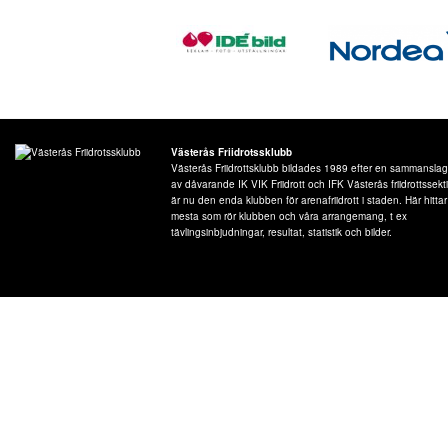
Västerås Friidrotssklubb
Västerås Friidrottsklubb bildades 1989 efter en sammansla
av dåvarande IK VIK Friidrott och IFK Västerås friidrottssek
är nu den enda klubben för arenafriidrott i staden. Här hitta
mesta som rör klubben och våra arrangemang, t ex
tävlingsinbjudningar, resultat, statistik och bilder.