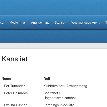
ter
Medlemmar
Arrangemang
Statistik
Westinghouse Arena
T
Kansliet
Namn
Roll
Per Tunander
Klubbdirektör / Arrangemang
Peter Holmroos
Sportchef /
Ungdomsverksamhet
Evelina Lunner
Föreningsutvecklare